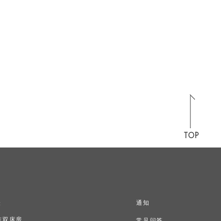
TOP
表
通知
准双床房
常见问答