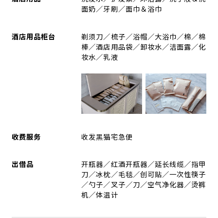
面奶／牙刷／面巾＆浴巾
酒店用品柜台
剃须刀／梳子／浴帽／大浴巾／棉／棉
棒／酒店用品袋／卸妆水／洁面露／化
妆水／乳液
收费服务
收发黑猫宅急便
出借品
开瓶器／红酒开瓶器／延长线缆／指甲
刀／冰枕／毛毯／创可贴／一次性筷子
／勺子／叉子／刀／空气净化器／烫裤
机／体温计