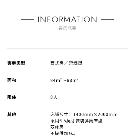
INFORMATION
客房概要
客房类型
西式房／禁烟型
面积
84m
～88m
2
2
限住
8人
其他
床铺尺寸：1400mm×2000mm
采用6.5英寸袋装弹簧床垫
双床房
不提供加床。