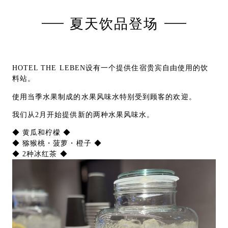
夏天饮品登场
HOTEL THE LEBEN设有一个提供住宿贵宾自由使用的饮
料站。
使用当季水果制成的水果风味水特别受到顾客的欢迎。
我们从2月开始提供新的两种水果风味水。
◆ 黄瓜和柠檬 ◆
◆ 猕猴桃・菠萝・橙子 ◆
◆ 2
种
冰红茶 ◆