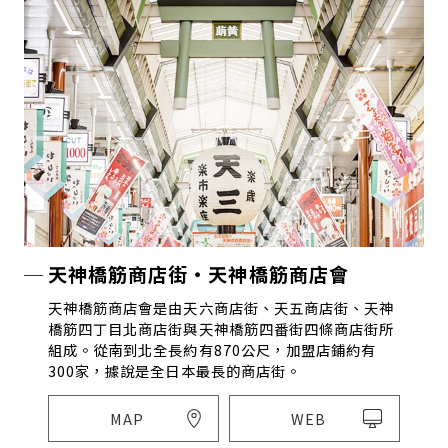
天神橋筋商店街・天神橋筋商店會
天神橋筋商店會是由天六商店街、天五商店街、天神
橋筋四丁目北商店街與天神橋筋四番街四條商店街所
組成。從南到北全長約有870公尺，加盟店鋪約有
300家，據說是全日本最長的商店街。
MAP
WEB