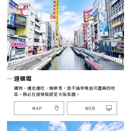
道頓堀
購物、邊走邊吃、娛樂等，是不論早晚皆可盡興的地
區。務必在道頓堀感受大阪氛圍。
MAP
WEB