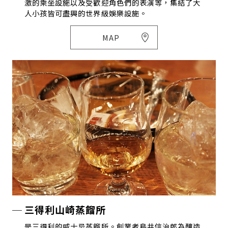
激的乘坐設施以及受歡迎角色們的表演等，集結了大
人小孩皆可盡興的世界級娛樂設施。
MAP
三得利山崎蒸餾所
是三得利的威士忌蒸餾所。創業者鳥井信治郎為釀造