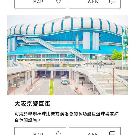
MAP
WEB
大阪京瓷巨蛋
可用於舉辦棒球比賽或演唱會的多功能巨蛋球場兼綜
合休閒設施。
MAP
WEB