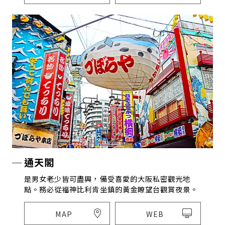
通天閣
是男女老少皆可盡興，備受喜愛的大阪私密觀光地
點。務必從福神比利肯坐鎮的黃金瞭望台觀賞夜景。
MAP
WEB