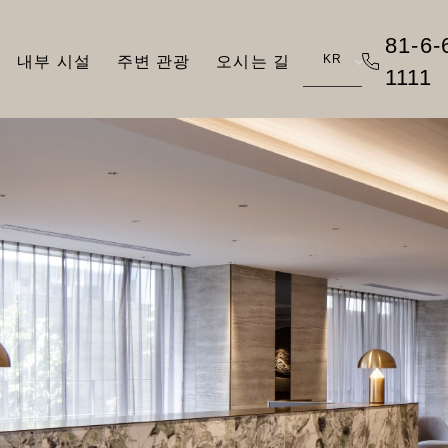
81-6-
KR
내부 시설
주변 관광
오시는 길
1111