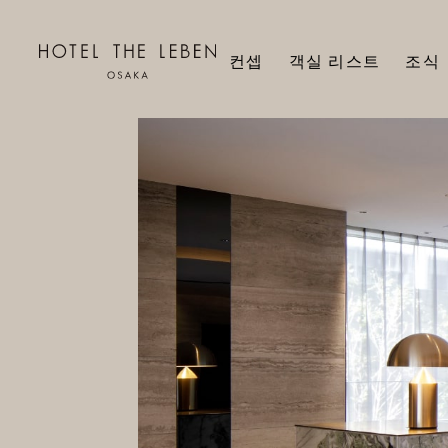
컨셉
객실 리스트
조식