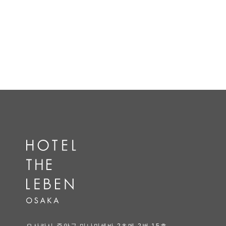
오사카시 중앙구 미나미센바 2초메 2번 15호